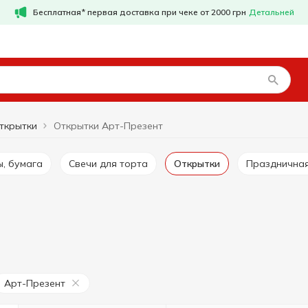
Бесплатная* первая доставка при чеке от 2000 грн
Детальней
ткрытки
Открытки Арт-Презент
ы, бумага
Свечи для торта
Открытки
Празднична
Арт-Презент