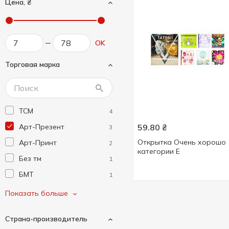
Цена, ₴
OK
Торговая марка
TCM
4
Арт-Презент
59.80
₴
3
Открытка Очень хорошо
Арт-Принт
2
категории Е
Без тм
1
БМТ
1
Очень хорошо
2
Показать больше
Страна-производитель