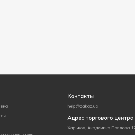
Контакты
авка
help@zakaz.ua
еты
Адрес торгового центра
Харьков, Академика Павлова 1