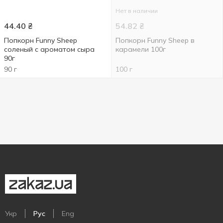
Нет в наличии
44.40
₴
54.82
₴
Попкорн Funny Sheep
Попкорн Funny Sheep в
соленый с ароматом сыра
карамели 100г
90г
90 г
100 г
Укр
Рус
Eng