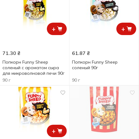
+
+
71.30
₴
61.87
₴
Попкорн Funny Sheep
Попкорн Funny Sheep
соленый с ароматом сыра
соленый 90г
для микроволновой печи 90г
90 г
90 г
+