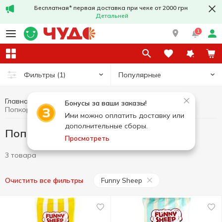
Бесплатная* первая доставка при чеке от 2000 грн
Детальней
1
Популярные
Фильтры
(1)
Главная
Чипсы и снеки
Попкорн
Бонусы за ваши заказы!
Попкорн Funny Sheep
Ими можно оплатить доставку или
дополнительные сборы.
Попкорн Funny Sheep
Просмотреть
3 товара
Funny Sheep
Очистить все фильтры