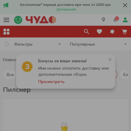
Бесплатная* первая доставка при чеке от 2000 грн
Детальней
1
Популярные
Фильтры
Главная
Алкоголь
Пиво
Пилснер
Бонусы за ваши заказы!
Ими можно оплатить доставку или
дополнительные сборы.
Все
Пиво светлое
Пиво темное
Пилснер
Ель
Просмотреть
Пилснер