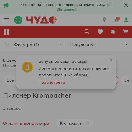
Бесплатная* первая доставка при чеке от 2000 грн
Детальней
1
Популярные
Фильтры
(1)
Главная
Алкоголь
Пиво
Пилснер
Бонусы за ваши заказы!
Пилснер Krombacher
Ими можно оплатить доставку или
дополнительные сборы.
Все
Пиво светлое
Пиво темное
Пилснер
Ель
Просмотреть
Пилснер Krombacher
2 товара
Krombacher
Очистить все фильтры