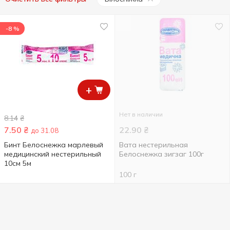
-8 %
+
Нет в наличии
8.14
₴
7.50
₴
22.90
₴
до 31.08
Бинт Белоснежка марлевый
Вата нестерильная
медицинский нестерильный
Белоснежка зигзаг 100г
10см 5м
100 г