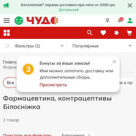
Бесплатная* первая доставка при чеке от 2000 грн
Детальней
1
Популярные
Фильтры
(1)
Главная
Гигиена и уход
Фармацевтика, контрацептивы
Бонусы за ваши заказы!
Фармацевтика, контрацептивы Білосніжка
Ими можно оплатить доставку или
дополнительные сборы.
Все
Бальзам, мазь, крем
Медицинские изделия и пр
Просмотреть
Фармацевтика, контрацептивы
Білосніжка
1 товар
Білосніжка
Очистить все фильтры