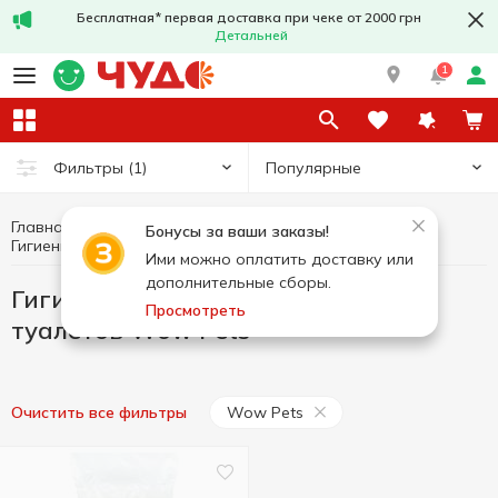
Бесплатная* первая доставка при чеке от 2000 грн
Детальней
1
Популярные
Фильтры
(1)
Главная
Товары для животных
Бонусы за ваши заказы!
Гигиенические наполнители для туалетов Wow Pets
Гигиенические наполнители для туалетов
Ими можно оплатить доставку или
дополнительные сборы.
Гигиенические наполнители для
Просмотреть
туалетов Wow Pets
Wow Pets
Очистить все фильтры