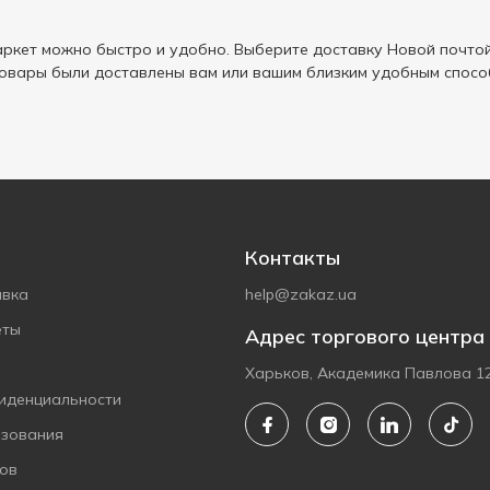
ркет можно быстро и удобно. Выберите доставку Новой почтой
товары были доставлены вам или вашим близким удобным спосо
Контакты
авка
help@zakaz.ua
еты
Адрес торгового центра
Харьков, Академика Павлова 1
иденциальности
ьзования
ов