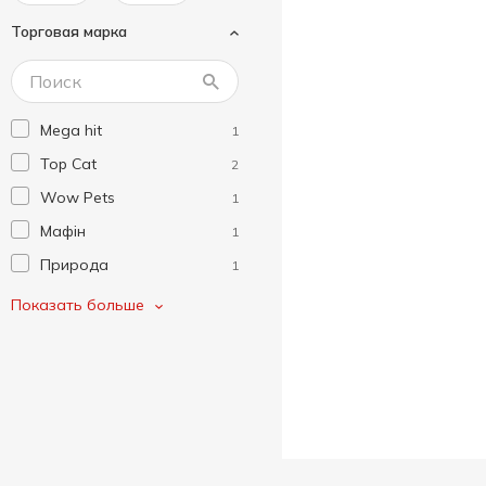
Торговая марка
Mega hit
1
Top Cat
2
Wow Pets
1
Мафін
1
Природа
1
Тигра
1
Показать больше