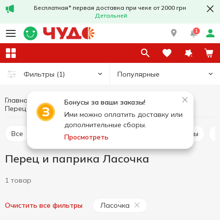
Бесплатная* первая доставка при чеке от 2000 грн
Детальней
1
Популярные
Фильтры
(1)
Главная
Соусы и специи
Приправы и специи
Бонусы за ваши заказы!
Перец и паприка
Перец и паприка Ласочка
Ими можно оплатить доставку или
дополнительные сборы.
Все
Приправа для мяса
Приправа для курицы
Просмотреть
Перец и паприка Ласочка
1 товар
Ласочка
Очистить все фильтры