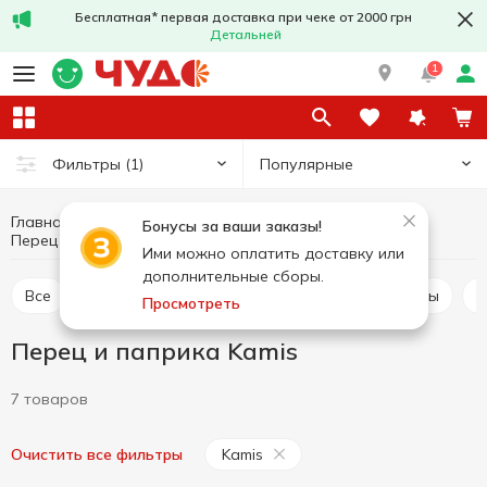
Бесплатная* первая доставка при чеке от 2000 грн
Детальней
1
Популярные
Фильтры
(1)
Главная
Соусы и специи
Приправы и специи
Бонусы за ваши заказы!
Перец и паприка
Перец и паприка Kamis
Ими можно оплатить доставку или
дополнительные сборы.
Все
Приправа для мяса
Приправа для курицы
Просмотреть
Перец и паприка Kamis
7 товаров
Kamis
Очистить все фильтры