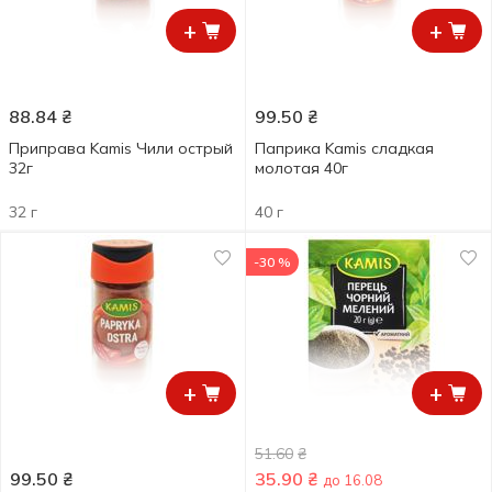
+
+
88.84
₴
99.50
₴
Приправа Kamis Чили острый
Паприка Kamis сладкая
32г
молотая 40г
32 г
40 г
-30 %
+
+
51.60
₴
99.50
₴
35.90
₴
до 16.08