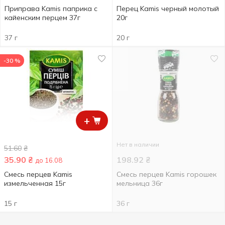
Приправа Kamis паприка с
Перец Kamis черный молотый
кайенским перцем 37г
20г
37 г
20 г
-30 %
+
Нет в наличии
51.60
₴
35.90
₴
198.92
₴
до 16.08
Смесь перцев Kamis
Смесь перцев Kamis горошек
измельченная 15г
мельница 36г
15 г
36 г