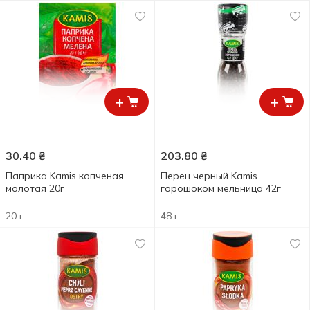
+
+
30.40
₴
203.80
₴
Паприка Kamis копченая
Перец черный Kamis
молотая 20г
горошоком мельница 42г
20 г
48 г