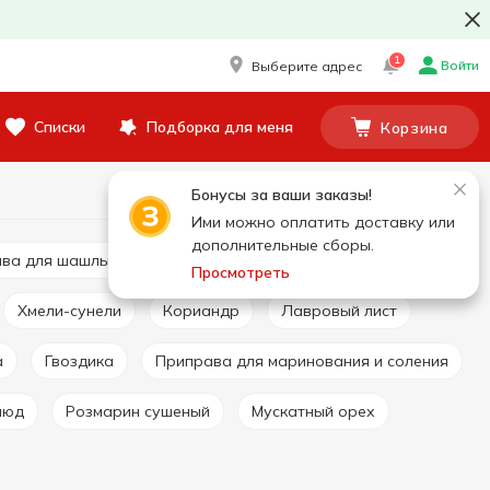
1
Войти
Выберите адрес
Списки
Подборка для меня
Корзина
Бонусы за ваши заказы!
Ими можно оплатить доставку или
дополнительные сборы.
ава для шашлыка
Перец и паприка
Просмотреть
Хмели-сунели
Кориандр
Лавровый лист
а
Гвоздика
Приправа для маринования и соления
люд
Розмарин сушеный
Мускатный орех