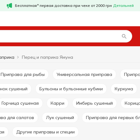
Бесплатная* первая доставка при чеке от 2000 грн
Детальней
априка
Перец и паприка Ямуна
Приправа для рыбы
Универсальная приправа
Припр
снок сушеный
Бульоны и бульонные кубики
Куркума
Горчица сушеная
Карри
Имбирь сушеный
Кориц
ава для салатов
Лук сушеный
Приправа для первых б
ая
Другие приправы и специи