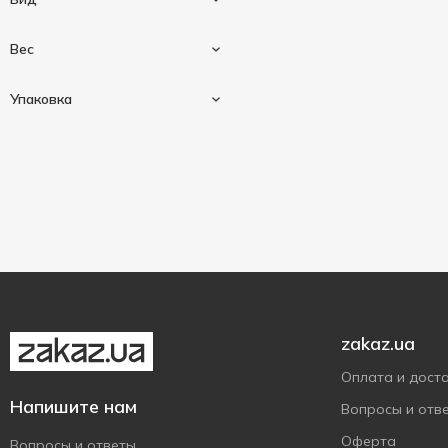
Универсальное
1
Вес
Перец душистый
1
Упаковка
15 г
1
Саше
1
zakaz.ua
Оплата и дост
Напишите нам
Вопросы и отв
Оферта
Вопросы и ответы