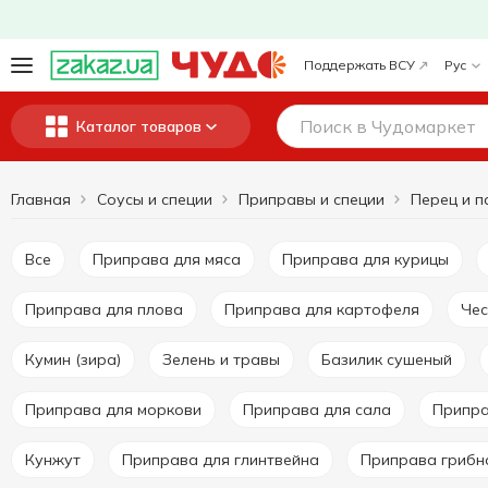
Поддержать ВСУ
Рус
Каталог товаров
Главная
Соусы и специи
Приправы и специи
Перец и п
Все
Приправа для мяса
Приправа для курицы
Приправа для плова
Приправа для картофеля
Че
Кумин (зира)
Зелень и травы
Базилик сушеный
Приправа для моркови
Приправа для сала
Припр
Кунжут
Приправа для глинтвейна
Приправа грибн