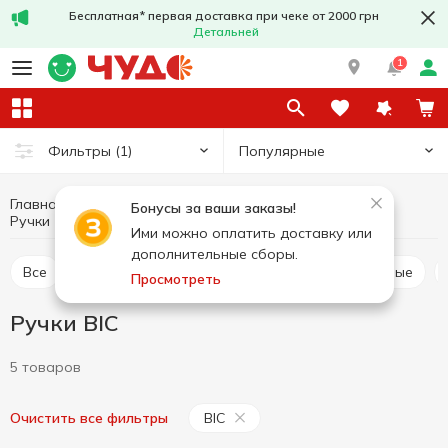
Бесплатная* первая доставка при чеке от 2000 грн
Детальней
1
Популярные
Фильтры
(1)
Главная
Канцелярия
Письменные принадлежности
Бонусы за ваши заказы!
Ручки
Ручки BIC
Ими можно оплатить доставку или
дополнительные сборы.
Все
Ручки
Маркеры
Карандаши графитные
Просмотреть
Ручки BIC
5 товаров
BIC
Очистить все фильтры