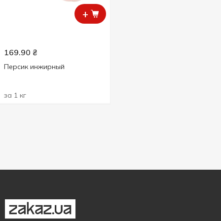
+
169.90
₴
Персик инжирный
за 1 кг