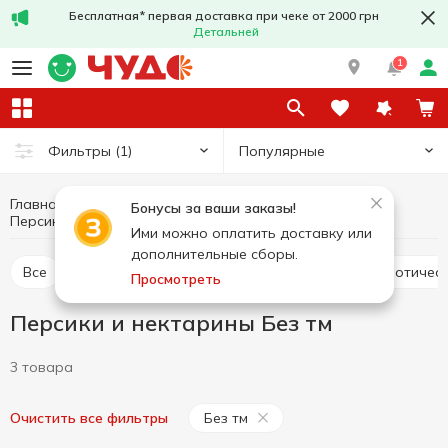
Бесплатная* первая доставка при чеке от 2000 грн
Детальней
1
Популярные
Фильтры
(1)
Главная
Фрукты и овощи
Фрукты
Бонусы за ваши заказы!
Персики и нектарины
Персики и нектарины Без тм
Ими можно оплатить доставку или
дополнительные сборы.
Все
Цитрусовые
Яблоки
Бананы
Экзотичес
Просмотреть
Персики и нектарины Без тм
3 товара
Без тм
Очистить все фильтры