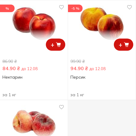
%
-5 %
+
+
86.90
₴
99.90
₴
84.90
₴
94.90
₴
до 12.08
до 12.08
Нектарин
Персик
за 1 кг
за 1 кг