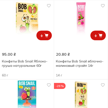
+
+
95.00
₴
20.80
₴
Конфеты Bob Snail Яблоко-
Конфеты Bob Snail яблочно-
груша натуральные 60г
малиновый страйп 14г
60 г
14 г
-29 %