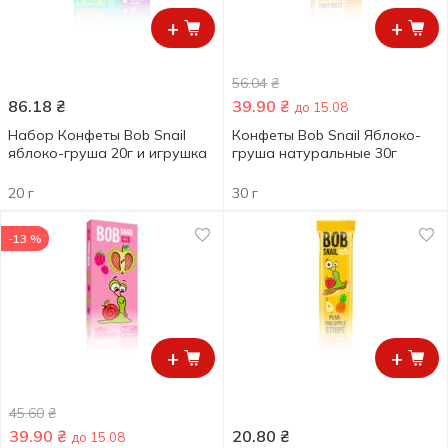
+
+
56.04
₴
86.18
₴
39.90
₴
до 15.08
Набор Конфеты Bob Snail
Конфеты Bob Snail Яблоко-
яблоко-груша 20г и игрушка
груша натуральные 30г
20 г
30 г
-13 %
+
+
45.60
₴
39.90
₴
20.80
₴
до 15.08