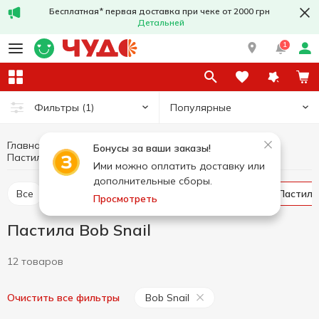
Бесплатная* первая доставка при чеке от 2000 грн
Детальней
1
Популярные
Фильтры
(1)
Главная
Сладости
Зефир, мармелад, пастила
Бонусы за ваши заказы!
Пастила
Пастила Bob Snail
Ими можно оплатить доставку или
дополнительные сборы.
Все
Зефир
Мармелад
Маршмеллоу
Пастила
Просмотреть
Пастила Bob Snail
12 товаров
Bob Snail
Очистить все фильтры