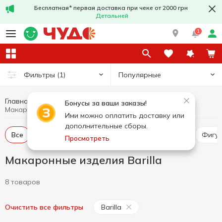
Бесплатная* первая доставка при чеке от 2000 грн
Детальней
1
Популярные
Фильтры
(1)
Главная
Бакалея
Макаронные изделия
Бонусы за ваши заказы!
Макаронные изделия Barilla
Ими можно оплатить доставку или
дополнительные сборы.
Все
Спагетти и длинная паста
Вермишель
Фиг
Просмотреть
Макаронные изделия Barilla
8 товаров
Barilla
Очистить все фильтры