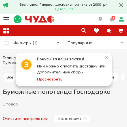
Бесплатная* первая доставка при чеке от 2000 грн
Детальней
1
Популярные
Фильтры
(1)
Главная
Товары для дома
Бумажные изделия
Бонусы за ваши заказы!
Бумажные полотенца
Бумажные полотенца Господарка
Ими можно оплатить доставку или
дополнительные сборы.
Все
Бумажные полотенца
Салфетки в коробке
Просмотреть
Бумажные полотенца Господарка
1 товар
Господарка
Очистить все фильтры