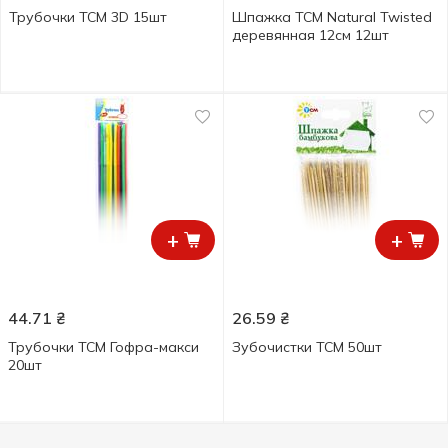
Трубочки ТСМ 3D 15шт
Шпажка ТСМ Natural Twisted
деревянная 12cм 12шт
+
+
44.71
₴
26.59
₴
Трубочки ТСМ Гофра-макси
Зубочистки ТСМ 50шт
20шт