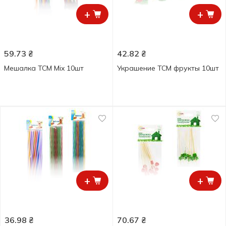
+
+
59.73
₴
42.82
₴
Мешалка ТСМ Mix 10шт
Украшение ТСМ фрукты 10шт
+
+
36.98
₴
70.67
₴