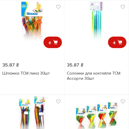
+
+
35.87
₴
35.87
₴
Шпажка ТСМ пика 30шт
Соломки для коктейля ТСМ
Ассорти 30шт