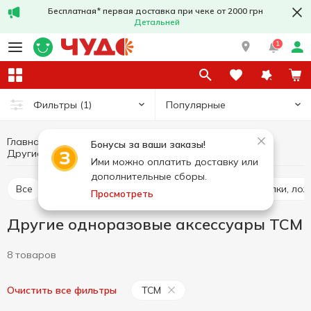
Бесплатная* первая доставка при чеке от 2000 грн
Детальней
1
Популярные
Фильтры
(1)
Главная
Кухня
Одноразовая посуда
Бонусы за ваши заказы!
Другие одноразовые аксессуары TCM
Другие одноразовые аксессуары
Ими можно оплатить доставку или
дополнительные сборы.
Все
Одноразовые стаканы
Одноразовые вилки, лож
Просмотреть
Другие одноразовые аксессуары TCM
8 товаров
TCM
Очистить все фильтры