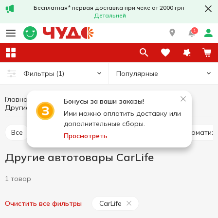
Бесплатная* первая доставка при чеке от 2000 грн
Детальней
1
Популярные
Фильтры
(1)
Главная
Хобби и отдых
Автотовары
Бонусы за ваши заказы!
Другие автотовары
Другие автотовары CarLife
Ими можно оплатить доставку или
дополнительные сборы.
Все
Омыватели стекла
Смазка, паста
Ароматиз
Просмотреть
Другие автотовары CarLife
1 товар
CarLife
Очистить все фильтры