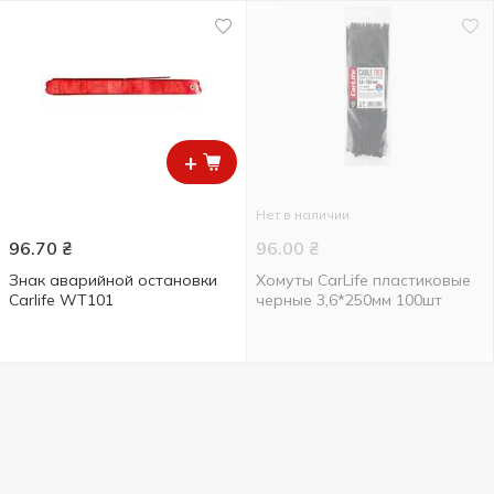
+
Нет в наличии
96.70
₴
96.00
₴
Знак аварийной остановки
Хомуты CarLife пластиковые
Carlife WT101
черные 3,6*250мм 100шт