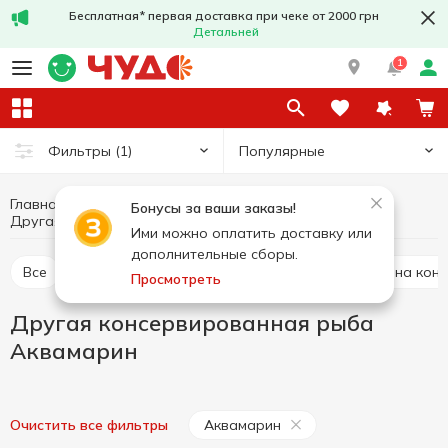
Бесплатная* первая доставка при чеке от 2000 грн
Детальней
1
Популярные
Фильтры
(1)
Главная
Консервы
Рыбная консервация
Бонусы за ваши заказы!
Другая консервированная рыба Аквамарин
Другая консервированная рыба
Ими можно оплатить доставку или
дополнительные сборы.
Все
Печень трески консервированная
Сардина кон
Просмотреть
Другая консервированная рыба
Аквамарин
Аквамарин
Очистить все фильтры