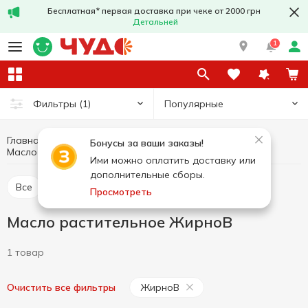
Бесплатная* первая доставка при чеке от 2000 грн
Детальней
1
Популярные
Фильтры
(1)
Главная
Бакалея
Масло и уксус
Бонусы за ваши заказы!
Масло растительное
Масло растительное ЖирноВ
Ими можно оплатить доставку или
дополнительные сборы.
Все
Масло растительное
Уксус
Просмотреть
Масло растительное ЖирноВ
1 товар
ЖирноВ
Очистить все фильтры