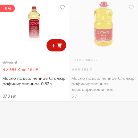
-5 %
+
Нет в наличии
97.65
₴
92.90
₴
399.00
₴
до 16.08
Масло подсолнечное Стожар
Масло подсолнечное Стожар
рафинированное 0,87л
рафинированное
дезодорированное
вымороженное марки П 5л
870 мл
5 л