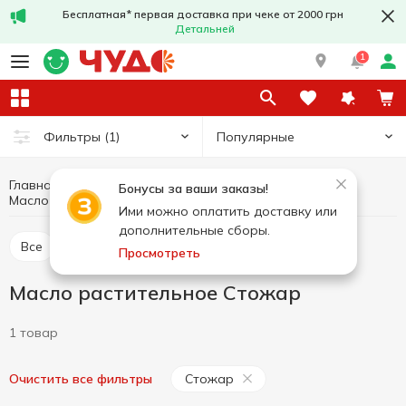
Бесплатная* первая доставка при чеке от 2000 грн
Детальней
1
Популярные
Фильтры
(1)
Главная
Бакалея
Масло и уксус
Бонусы за ваши заказы!
Масло растительное
Масло растительное Стожар
Ими можно оплатить доставку или
дополнительные сборы.
Все
Масло растительное
Уксус
Просмотреть
Масло растительное Стожар
1 товар
Стожар
Очистить все фильтры