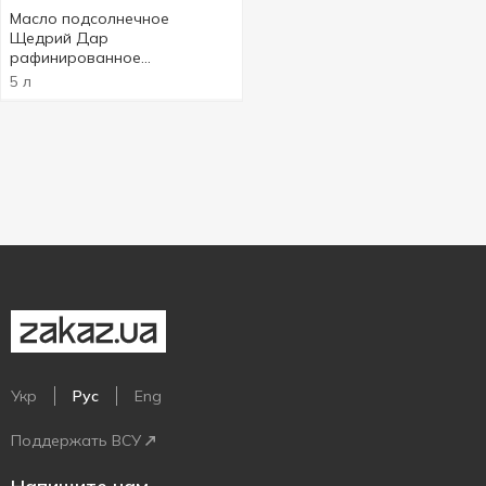
Масло подсолнечное
Щедрий Дар
рафинированное
дезодорированное
5 л
вымороженное 5л
Укр
Рус
Eng
Поддержать ВСУ