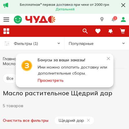
Бесплатная* первая доставка при чеке от 2000 грн
Детальней
1
Популярные
Фильтры
(1)
Главная
Бакалея
Масло и уксус
Бонусы за ваши заказы!
Масло растительное
Масло растительное Щедрий дар
Ими можно оплатить доставку или
дополнительные сборы.
Все
Масло растительное
Уксус
Просмотреть
Масло растительное Щедрий дар
5 товаров
Щедрий дар
Очистить все фильтры