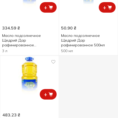
+
+
334.59
₴
50.90
₴
Масло подсолнечное
Масло подсолнечное
Щедрий Дар
Щедрий Дар
рафинированное
рафинированное 500мл
дезодорированное 3л
3 л
500 мл
+
483.23
₴