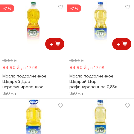
-7 %
-7 %
+
+
96.51
₴
96.51
₴
89.90
₴
89.90
₴
до 17.08
до 17.08
Масло подсолнечное
Масло подсолнечное
Щедрый Дар
Щедрий Дар
нерафинированное
рафинированное 0,85л
холодного прессования
850 мл
850 мл
850мл