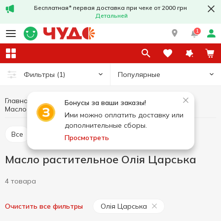
Бесплатная* первая доставка при чеке от 2000 грн
Детальней
1
Популярные
Фильтры
(1)
Главная
Бакалея
Масло и уксус
Бонусы за ваши заказы!
Масло растительное
Масло растительное Олія Царська
Ими можно оплатить доставку или
дополнительные сборы.
Все
Масло растительное
Уксус
Просмотреть
Масло растительное Олія Царська
4 товара
Олія Царська
Очистить все фильтры