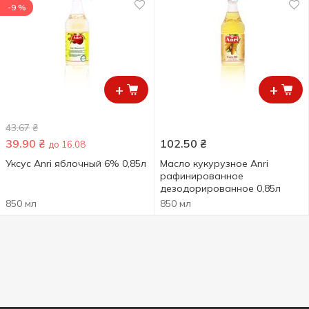
-9 %
+
+
43.67
₴
39.90
₴
102.50
₴
до 16.08
Уксус Anri яблочный 6% 0,85л
Масло кукурузное Anri
рафинированное
дезодорированное 0,85л
850 мл
850 мл