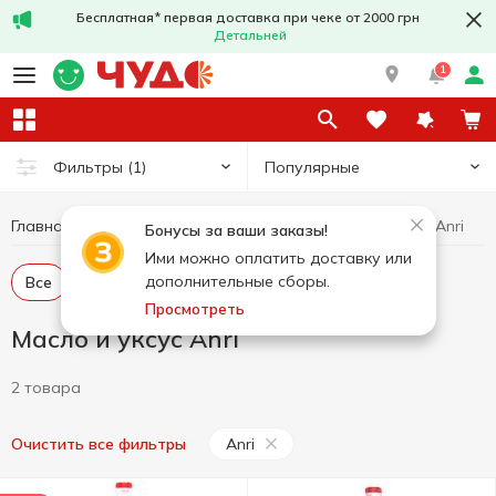
Бесплатная* первая доставка при чеке от 2000 грн
Детальней
1
Популярные
Фильтры
(1)
Главная
Бакалея
Масло и уксус
Масло и уксус Anri
Бонусы за ваши заказы!
Ими можно оплатить доставку или
дополнительные сборы.
Все
Масло растительное
Уксус
Просмотреть
Масло и уксус Anri
2 товара
Anri
Очистить все фильтры