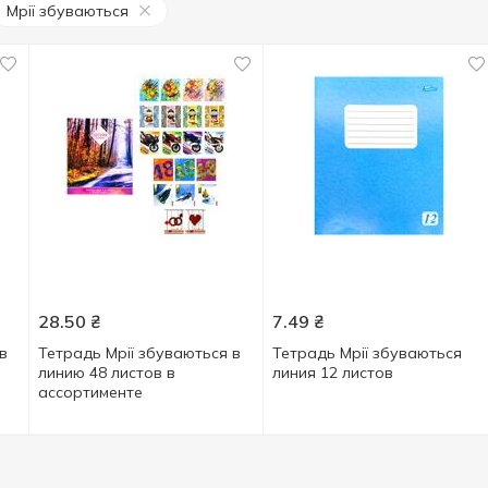
Мрії збуваються
28.50
₴
7.49
₴
в
Тетрадь Мрії збуваються в
Тетрадь Мрії збуваються
линию 48 листов в
линия 12 листов
ассортименте