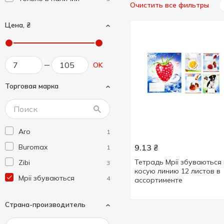
Очистить все фильтры
Цена, ₴
OK
Торговая марка
Aro
1
Buromax
9.13
₴
1
Тетрадь Мрії збуваються 
Zibi
3
косую линию 12 листов в
Мрії збуваються
4
ассортименте
Страна-производитель