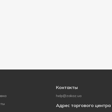
Контакты
авка
help@zakaz.ua
еты
Адрес торгового центра