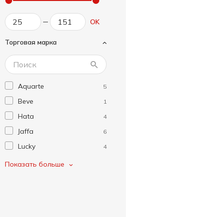
OK
Торговая марка
Aquarte
5
Beve
1
Hata
4
Jaffa
6
Lucky
4
OKF
1
Показать больше
Sagiko
2
Живчик
1
Оболонська
1