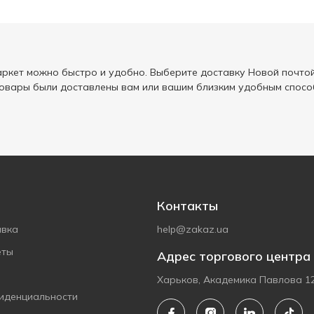
ркет можно быстро и удобно. Выберите доставку Новой почтой
товары были доставлены вам или вашим близким удобным спосо
Контакты
авка
help@zakaz.ua
еты
Адрес торгового центра
Харьков, Академика Павлова 1
иденциальности