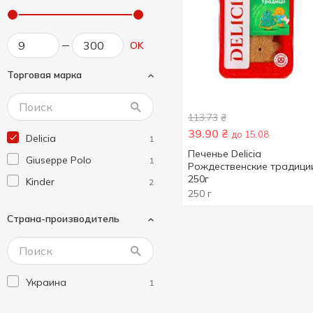
OK
Торговая марка
113.73
₴
39.90
₴
до 15.08
Delicia
1
Печенье Delicia
Giuseppe Polo
1
Рождественские традици
250г
Kinder
2
250 г
Страна-производитель
Украина
1