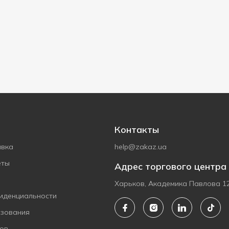
Контакты
авка
help@zakaz.ua
еты
Адрес торгового центра
Харьков, Академика Павлова 1
иденциальности
ьзования
ов