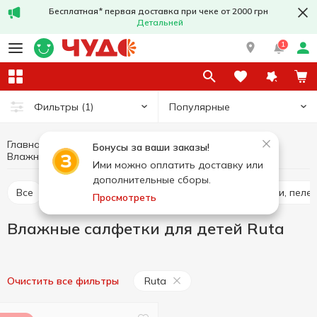
Бесплатная* первая доставка при чеке от 2000 грн
Детальней
1
Популярные
Фильтры
(1)
Главная
Товары для детей
Уход за ребенком
Бонусы за ваши заказы!
Влажные салфетки для детей Ruta
Влажные салфетки для детей
Ими можно оплатить доставку или
дополнительные сборы.
Все
Влажные салфетки для детей
Подгузники, пеле
Просмотреть
Влажные салфетки для детей Ruta
Ruta
Очистить все фильтры