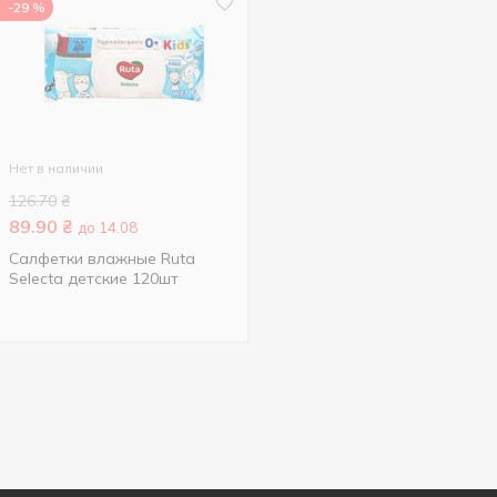
-29 %
Нет в наличии
126.70
₴
89.90
₴
до 14.08
Салфетки влажные Ruta
Selecta детские 120шт