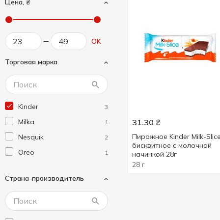
Цена, ₴
OK
Торговая марка
Kinder
3
Milka
31.30
₴
1
Пирожное Kinder Milk-Slic
Nesquik
2
бисквитное с молочной
Oreo
1
начинкой 28г
28 г
Страна-производитель