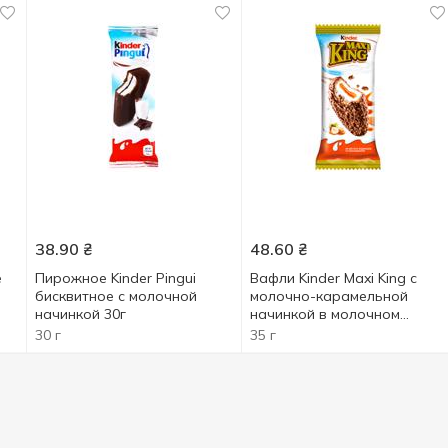
38.90
₴
48.60
₴
e
Пирожное Kinder Рingui
Вафли Kinder Maxi King с
бисквитное с молочной
молочно-карамельной
начинкой 30г
начинкой в молочном
шоколаде и лесных орехах
30 г
35 г
35г