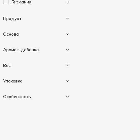
Германия
3
Продукт
Основа
Вафли
1
Аромат-добавка
Пирожное
3
Бисквит
2
Вес
Коровье молоко
3
Лесной орех
1
Упаковка
Мед
1
28 г
1
Особенность
Молоко
1
30 г
1
Флоу-пак
3
35 г
1
Без искусственных
1
красителей