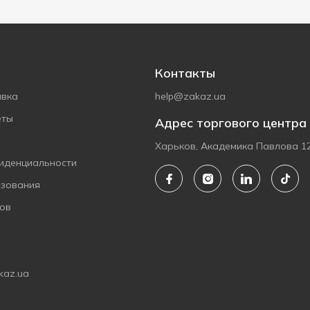
Контакты
авка
help@zakaz.ua
еты
Адрес торгового центра
Харьков, Академика Павлова 1
иденциальности
ьзования
ов
kaz.ua