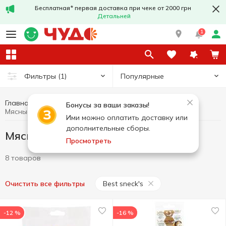
Бесплатная* первая доставка при чеке от 2000 грн
Детальней
1
Популярные
Фильтры
(1)
Главная
Чипсы и снеки
Мясные снеки
Бонусы за ваши заказы!
Мясные снеки Best sneck's
Ими можно оплатить доставку или
дополнительные сборы.
Мясные снеки Best sneck's
Просмотреть
8 товаров
Best sneck's
Очистить все фильтры
-12 %
-16 %