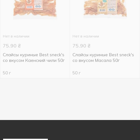
Нет в наличии
Нет в наличии
75.90
₴
75.90
₴
Слайсы куриные Best sneck's
Слайсы куриные Best sneck's
со вкусом Каенский чили 50г
со вкусом Масала 50г
50 г
50 г