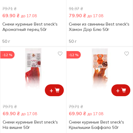
79.71
₴
91.37
₴
69.90
₴
79.90
₴
до 17.08
до 17.08
Снеки куриные Best sneck's
Снеки из свинины Best sneck's
Ароматный перец 50г
Хамон Дор Блю 50г
50 г
50 г
-12 %
-12 %
+
+
79.71
₴
79.71
₴
69.90
₴
69.90
₴
до 17.08
до 17.08
Снеки куриные Best sneck's
Снеки куриные Best sneck's
На вишне 50г
Крылышки Баффало 50г