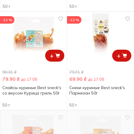
50 г
50 г
-12 %
-12 %
+
+
90.31
₴
79.71
₴
79.90
₴
69.90
₴
до 17.08
до 17.08
Слайсы куриные Best sneck's
Снеки куриные Best sneck's
со вкусом Курица гриль 50г
Пармезан 50г
50 г
50 г