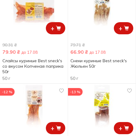
+
+
90.31
₴
79.71
₴
79.90
₴
66.90
₴
до 17.08
до 17.08
Слайсы куриные Best sneck's
Снеки куриные Best sneck's
со вкусом Копченая паприка
Жюльен 50г
50г
50 г
50 г
-12 %
-13 %
+
+