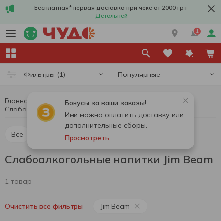
Бесплатная* первая доставка при чеке от 2000 грн
Детальней
1
Популярные
Фильтры
(1)
Главная
Алкоголь
Сидр и слабоалкогольные напитки
Бонусы за ваши заказы!
Слабоалкогольные напитки Jim Beam
Слабоалкогольные напитки
Ими можно оплатить доставку или
дополнительные сборы.
Все
Сидр
Слабоалкогольные напитки
Просмотреть
Слабоалкогольные напитки Jim Beam
1 товар
Jim Beam
Очистить все фильтры