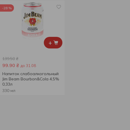
-28 %
+
139.50
₴
99.90
₴
до 31.08
Напиток слабоалкогольный
Jim Beam Bourbon&Cola 4,5%
0,33л
330 мл