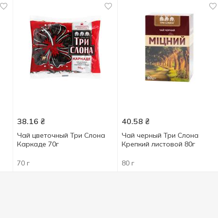
38.16
₴
40.58
₴
Чай цветочный Три Слона
Чай черный Три Слона
Каркаде 70г
Крепкий листовой 80г
70 г
80 г