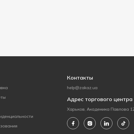
Контакты
авка
help@zakaz.ua
еты
Адрес торгового центра
Харьков, Академика Павлова 1
иденциальности
ьзования