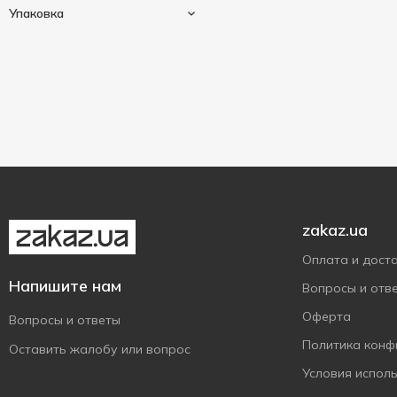
Пакетированный
1
Tet
7
Упаковка
Рассыпной
4
Thes De La Pagode
1
70 г
1
Вигідно Щодня
5
80 г
1
Мономах
Вакумная упаковка
4
1
100 г
2
Три Слона
Картонна коробка
5
1
125 г
1
Трипільське Сонце
2
Чайні Шедеври
1
zakaz.ua
Оплата и дост
Напишите нам
Вопросы и отв
Оферта
Вопросы и ответы
Политика конф
Оставить жалобу или вопрос
Условия испол