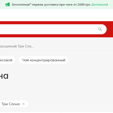
Бесплатная* первая доставка при чеке от 2000 грн
Детальней
Чай рассыпной Три Слона
весовой
Чай концентрированный
на
Три Слона