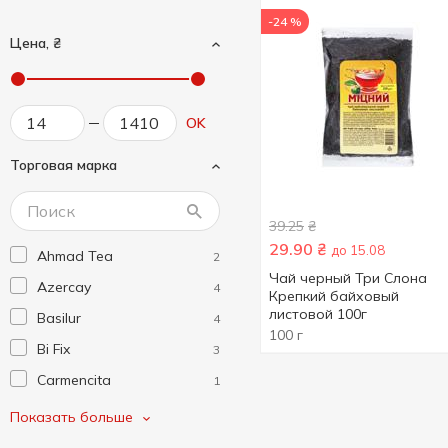
-24 %
Цена, ₴
OK
Торговая марка
39.25
₴
29.90
₴
до 15.08
Ahmad Tea
2
Чай черный Три Слона
Azercay
4
Крепкий байховый
листовой 100г
Basilur
4
100 г
Bi Fix
3
Carmencita
1
Chelton
4
Показать больше
Dilmah
1