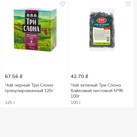
67.56
₴
42.70
₴
Чай черный Три Слона
Чай зеленый Три Слона
гранулированный 125г
байховый листовой №95
100г
125 г
100 г