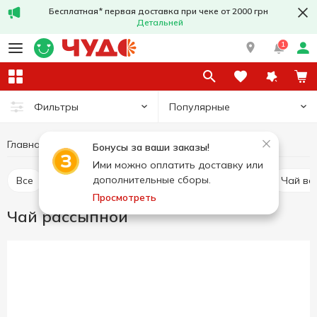
Бесплатная* первая доставка при чеке от 2000 грн
Детальней
1
Популярные
Фильтры
Главная
Горячие напитки
Чай
Чай рассыпной
Бонусы за ваши заказы!
Ими можно оплатить доставку или
дополнительные сборы.
Все
Чай пакетированный
Чай рассыпной
Чай в
Просмотреть
Чай рассыпной