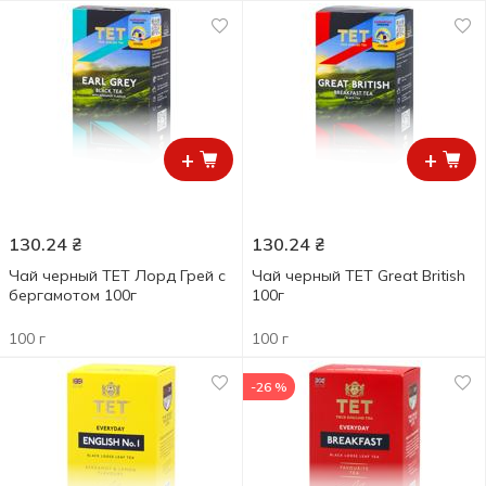
+
+
130.24
₴
130.24
₴
Чай черный ТЕТ Лорд Грей с
Чай черный ТЕТ Great British
бергамотом 100г
100г
100 г
100 г
-26 %