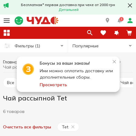
Бесплатная* первая доставка при чеке от 2000 грн
Детальней
1
Популярные
Фильтры
(1)
Главная
Горячие напитки
Чай
Чай рассыпной
Бонусы за ваши заказы!
Чай рассыпной Tet
Ими можно оплатить доставку или
дополнительные сборы.
Все
Чай пакетированный
Чай рассыпной
Чай в
Просмотреть
Чай рассыпной Tet
6 товаров
Tet
Очистить все фильтры