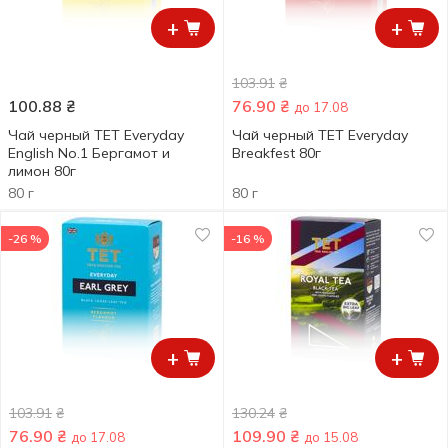
+
+
103.91
₴
100.88
₴
76.90
₴
до 17.08
Чай черный TET Everyday
Чай черный TET Everyday
English No.1 Бергамот и
Breakfest 80г
лимон 80г
80 г
80 г
-26 %
-16 %
+
+
103.91
₴
130.24
₴
76.90
₴
109.90
₴
до 17.08
до 15.08