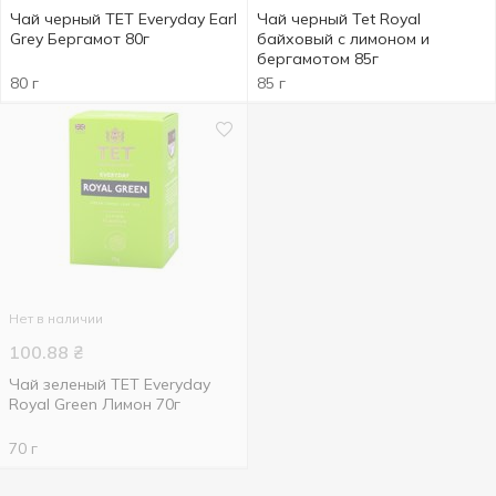
Чай черный TET Everyday Earl
Чай черный Tet Royal
Grey Бергамот 80г
байховый с лимоном и
бергамотом 85г
80 г
85 г
Нет в наличии
100.88
₴
Чай зеленый ТЕТ Everyday
Royal Green Лимон 70г
70 г