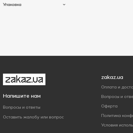
Рассыпной
8
Tet
7
Упаковка
Саусеп
1
Thes De La Pagode
1
80 г
8
Ягоды
5
Показать больше
Вигідно Щодня
5
Мономах
Картонна коробка
4
3
Три Слона
Тубус
5
5
Трипільське Сонце
2
Чайні Шедеври
1
zakaz.ua
Оплата и дост
Напишите нам
Вопросы и отв
Оферта
Вопросы и ответы
Политика конф
Оставить жалобу или вопрос
Условия испол