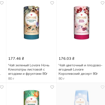
177.46
₴
176.03
₴
Чай зеленый Lovare Ночь
Чай цветочный и плодово-
Клеопатры листовой с
ягодный Lovare
ягодами и фруктами 80г
Королевский десерт 80г
80 г
80 г