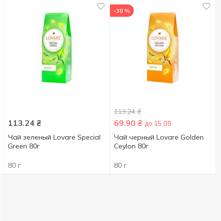
-38 %
113.24
₴
113.24
₴
69.90
₴
до 15.08
Чай зеленый Lovare Special
Чай черный Lovare Golden
Green 80г
Ceylon 80г
80 г
80 г