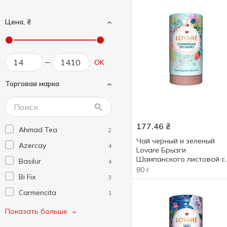
Цена, ₴
OK
Торговая марка
177.46
₴
Ahmad Tea
2
Чай черный и зеленый
Azercay
4
Lovare Брызги
Шампанского листовой с
Basilur
4
ягодами и фруктами 80г
80 г
Bi Fix
3
Carmencita
1
Chelton
4
Показать больше
Dilmah
1