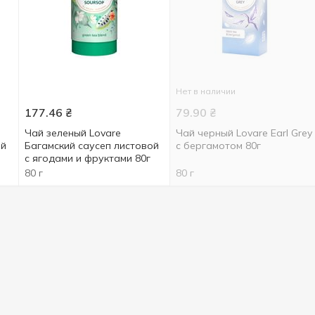
Нет в наличии
177.46
₴
79.90
₴
Чай зеленый Lovare
Чай черный Lovare Earl Grey
ой
Багамский саусеп листовой
с бергамотом 80г
с ягодами и фруктами 80г
80 г
80 г