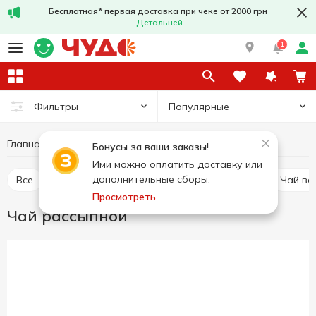
Бесплатная* первая доставка при чеке от 2000 грн
Детальней
1
Популярные
Фильтры
Главная
Горячие напитки
Чай
Чай рассыпной
Бонусы за ваши заказы!
Ими можно оплатить доставку или
дополнительные сборы.
Все
Чай пакетированный
Чай рассыпной
Чай в
Просмотреть
Чай рассыпной