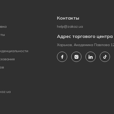
Контакты
авка
help@zakaz.ua
еты
Адрес торгового центра
Харьков, Академика Павлова 1
иденциальности
ьзования
ов
kaz.ua