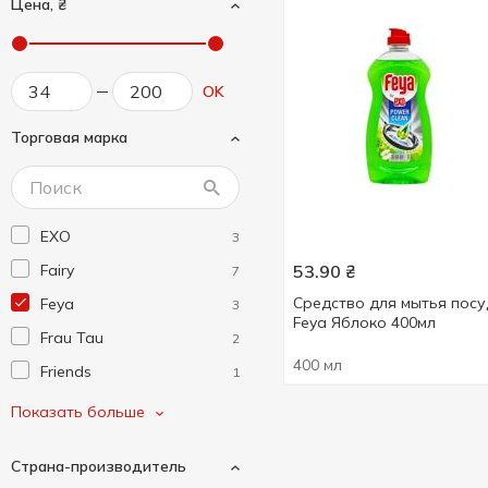
Цена, ₴
OK
Торговая марка
EXO
3
Fairy
53.90
₴
7
Средство для мытья пос
Feya
3
Feya Яблоко 400мл
Frau Tau
2
400 мл
Friends
1
Friends
1
Показать больше
Galax
1
Страна-производитель
Maxi Power
2