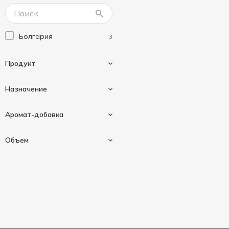
Oniks
1
SAMA
2
Болгария
3
Sarmix
2
Wash&Free
4
Продукт
Назначение
Средство
3
Аромат-добавка
Для мытья посуды
3
Объем
Лимон
1
Магнолия
1
400 мл
3
Яблоко
1
450 мл
1