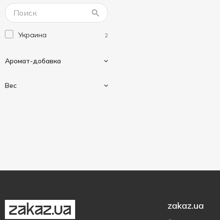
Украина
2
Аромат-добавка
Вес
Шоколад
2
220 г
1
260 г
1
500 г
1
zakaz.ua