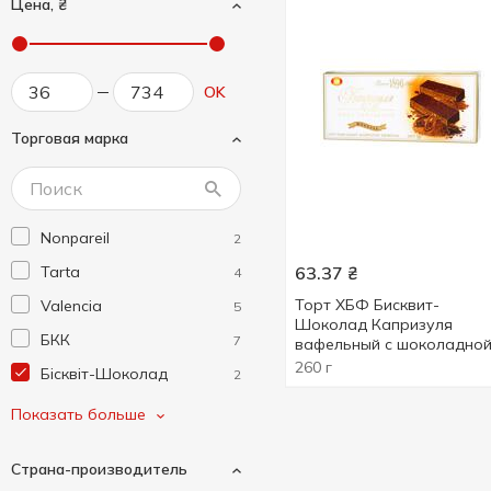
Цена, ₴
OK
Торговая марка
Nonpareil
2
Tarta
63.37
₴
4
Торт ХБФ Бисквит-
Valencia
5
Шоколад Капризуля
БКК
7
вафельный с шоколадно
начинкой 260г
260 г
Бісквіт-Шоколад
2
Доброрада
6
Показать больше
Сма!кусь
7
Страна-производитель