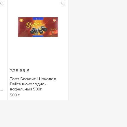
328.66
₴
Торт Бисквит-Шоколад
Delice шоколадно-
й
вафельный 500г
500 г