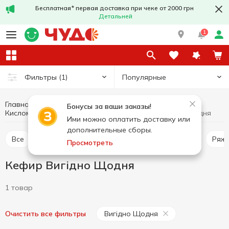
Бесплатная* первая доставка при чеке от 2000 грн
Детальней
1
Популярные
Фильтры
(1)
Главная
Яйца и молочные продукты
Бонусы за ваши заказы!
Кефир
Кефир Вигідно Щодня
Кисломолочные напитки
Ими можно оплатить доставку или
дополнительные сборы.
Все
Кефир
Другие кисломолочные напитки
Ряж
Просмотреть
Кефир Вигідно Щодня
1 товар
Вигідно Щодня
Очистить все фильтры