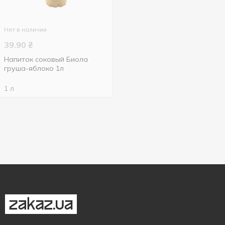
Нет в наличии
39.90
₴
Напиток соковый Биола
груша-яблоко 1л
1 л