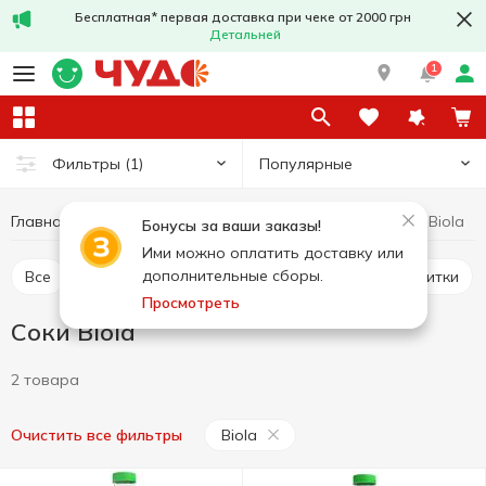
Бесплатная* первая доставка при чеке от 2000 грн
Детальней
1
Популярные
Фильтры
(1)
Главная
Напитки
Соки и нектары
Соки
Соки Biola
Бонусы за ваши заказы!
Ими можно оплатить доставку или
дополнительные сборы.
Все
Соки
Нектары
Сокосодержащие напитки
Просмотреть
Соки Biola
2 товара
Biola
Очистить все фильтры