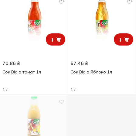
+
+
70.86
₴
67.46
₴
Сок Biola томат 1л
Сок Biola Яблоко 1л
1 л
1 л