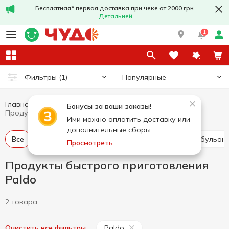
Бесплатная* первая доставка при чеке от 2000 грн
Детальней
1
Популярные
Фильтры
(1)
Главная
Бакалея
Продукты быстрого приготовления
Бонусы за ваши заказы!
Продукты быстрого приготовления Paldo
Ими можно оплатить доставку или
дополнительные сборы.
Все
Лапша быстрого приготовления
Супы и бульо
Просмотреть
Продукты быстрого приготовления
Paldo
2 товара
Paldo
Очистить все фильтры