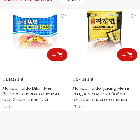
+
+
108.50
₴
154.80
₴
Лапша Paldo Bibim Men
Лапша Paldo Jjajang Men в
быстрого приготовления в
сладком соусе из бобов
корейском стиле 130г
быстрого приготовления
200г
130 г
200 г