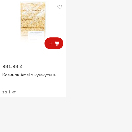
+
391.39
₴
Козинак Amelia кунжутный
за 1 кг