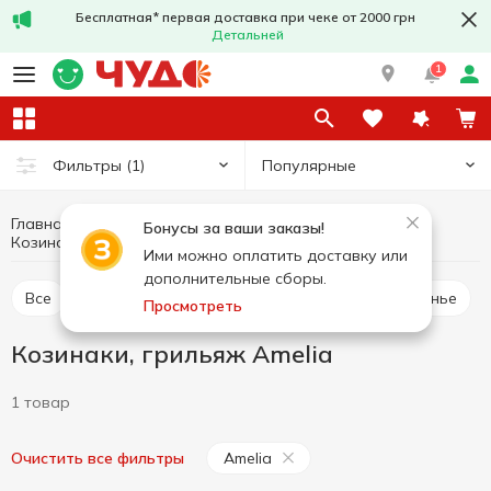
Бесплатная* первая доставка при чеке от 2000 грн
Детальней
1
Популярные
Фильтры
(1)
Главная
Сладости
Восточные сладости
Бонусы за ваши заказы!
Козинаки, грильяж
Козинаки, грильяж Amelia
Ими можно оплатить доставку или
дополнительные сборы.
Все
Пахлава
Рахат-лукум
Халва, пишманье
Просмотреть
Козинаки, грильяж Amelia
1 товар
Amelia
Очистить все фильтры