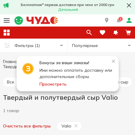
Бесплатная* первая доставка при чеке от 2000 грн
Детальней
1
Популярные
Фильтры
(1)
Главная
Сыры
Яйца и молочные продукты
Бонусы за ваши заказы!
Твердый и полутвердый сыр Valio
Твердый и полутвердый сыр
Ими можно оплатить доставку или
дополнительные сборы.
Все
Твердый и полутвердый сыр
Рассольный сыр
Просмотреть
Твердый и полутвердый сыр Valio
1 товар
Valio
Очистить все фильтры