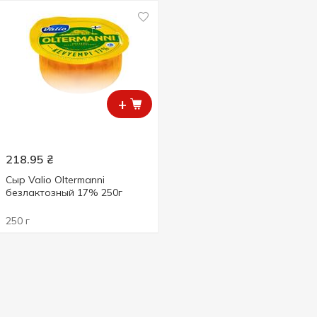
+
218.95
₴
Сыр Valio Oltermanni
безлактозный 17% 250г
250 г