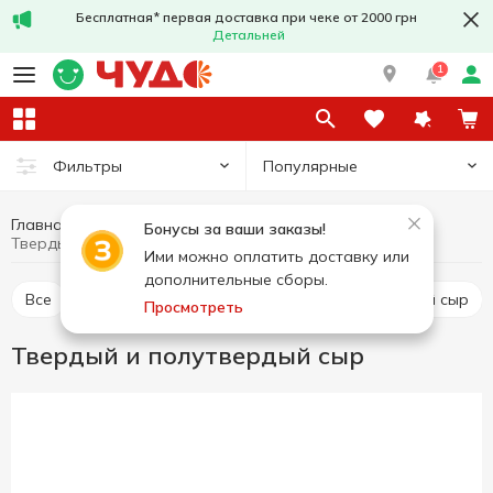
Бесплатная* первая доставка при чеке от 2000 грн
Детальней
1
Популярные
Фильтры
Главная
Сыры
Яйца и молочные продукты
Бонусы за ваши заказы!
Твердый и полутвердый сыр
Ими можно оплатить доставку или
дополнительные сборы.
Все
Твердый и полутвердый сыр
Рассольный сыр
Просмотреть
Твердый и полутвердый сыр