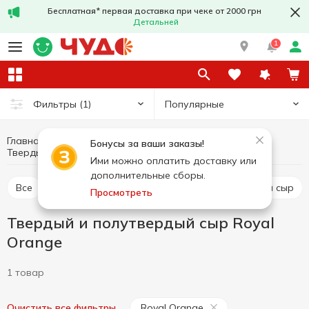
Бесплатная* первая доставка при чеке от 2000 грн
Детальней
1
Популярные
Фильтры
(1)
Главная
Сыры
Яйца и молочные продукты
Бонусы за ваши заказы!
Твердый и полутвердый сыр Royal Orange
Твердый и полутвердый сыр
Ими можно оплатить доставку или
дополнительные сборы.
Все
Твердый и полутвердый сыр
Рассольный сыр
Просмотреть
Твердый и полутвердый сыр Royal
Orange
1 товар
Royal Orange
Очистить все фильтры