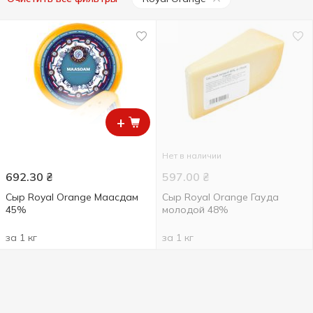
+
Нет в наличии
692.30
₴
597.00
₴
Сыр Royal Orange Маасдам
Сыр Royal Orange Гауда
45%
молодой 48%
за 1 кг
за 1 кг