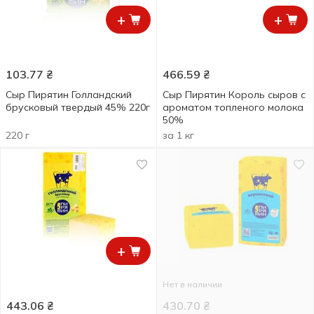
+
+
103.77
₴
466.59
₴
Сыр Пирятин Голландский
Сыр Пирятин Король сыров с
брусковый твердый 45% 220г
ароматом топленого молока
50%
220 г
за 1 кг
+
Нет в наличии
443.06
₴
430.70
₴