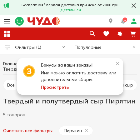
Бесплатная* первая доставка при чеке от 2000 грн
Детальней
1
Популярные
Фильтры
(1)
Главная
Сыры
Яйца и молочные продукты
Бонусы за ваши заказы!
Твердый и полутвердый сыр Пирятин
Твердый и полутвердый сыр
Ими можно оплатить доставку или
дополнительные сборы.
Все
Твердый и полутвердый сыр
Рассольный сыр
Просмотреть
Твердый и полутвердый сыр Пирятин
5 товаров
Пирятин
Очистить все фильтры