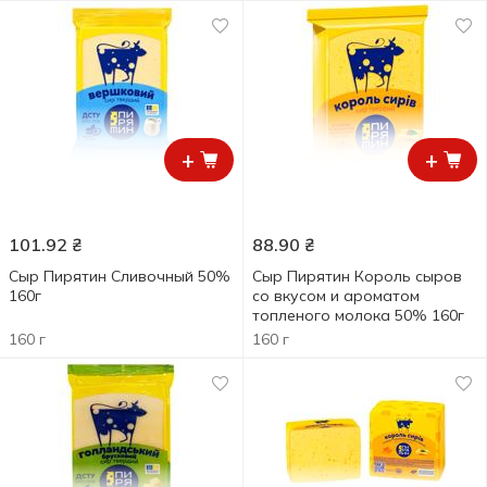
+
+
101.92
₴
88.90
₴
Сыр Пирятин Сливочный 50%
Сыр Пирятин Король сыров
160г
со вкусом и ароматом
топленого молока 50% 160г
160 г
160 г