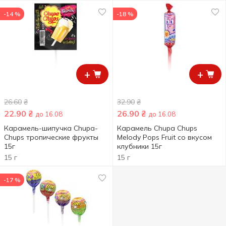
-14 %
-18 %
+
+
26.60
₴
32.90
₴
22.90
₴
26.90
₴
до 16.08
до 16.08
Карамель-шипучка Chupa-
Карамель Chupa Chups
Chups тропические фрукты
Melody Pops Fruit со вкусом
15г
клубники 15г
15 г
15 г
-17 %