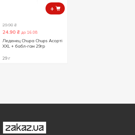
+
29.90
₴
24.90
₴
до 16.08
Леденец Chupa Chups Асорті
ХХL + бабл-гам 29гр
29 г