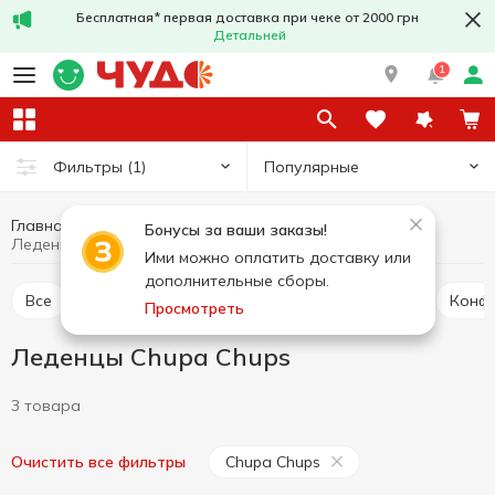
Бесплатная* первая доставка при чеке от 2000 грн
Детальней
1
Популярные
Фильтры
(1)
Главная
Сладости
Конфеты
Леденцы
Бонусы за ваши заказы!
Леденцы Chupa Chups
Ими можно оплатить доставку или
дополнительные сборы.
Все
Конфеты весовые
Конфеты в пакетах
Конф
Просмотреть
Леденцы Chupa Chups
3 товара
Chupa Chups
Очистить все фильтры