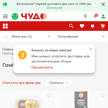
Бесплатная* первая доставка при чеке от 2000 грн
Детальней
1
Популярные
Фильтры
(1)
Главная
Кулинария
Гамбургеры и сэндвичи
Бонусы за ваши заказы!
Гамбургеры и сэндвичи Сма!кусь
Ими можно оплатить доставку или
дополнительные сборы.
Гамбургеры и сэндвичи Сма!кусь
Просмотреть
Сма!кусь
Очистить все фильтры