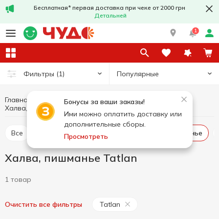
Бесплатная* первая доставка при чеке от 2000 грн
Детальней
1
Популярные
Фильтры
(1)
Главная
Сладости
Восточные сладости
Бонусы за ваши заказы!
Халва, пишманье
Халва, пишманье Tatlan
Ими можно оплатить доставку или
дополнительные сборы.
Все
Пахлава
Рахат-лукум
Халва, пишманье
Просмотреть
Халва, пишманье Tatlan
1 товар
Tatlan
Очистить все фильтры