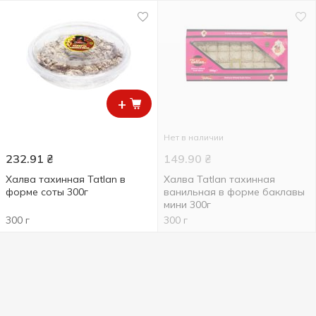
+
Нет в наличии
232.91
₴
149.90
₴
Халва тахинная Tatlan в
Халва Tatlan тахинная
форме соты 300г
ванильная в форме баклавы
мини 300г
300 г
300 г