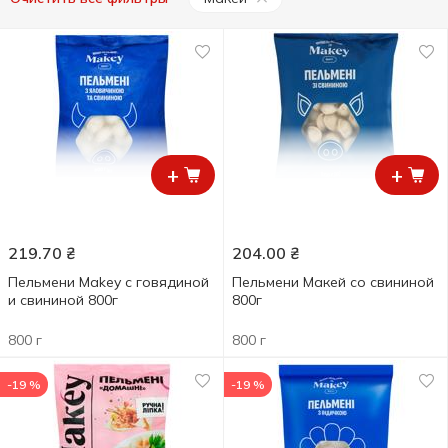
+
+
219.70
₴
204.00
₴
Пельмени Makey с говядиной
Пельмени Макей со свининой
и свининой 800г
800г
800 г
800 г
-19 %
-19 %