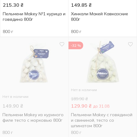
215.30
₴
149.85
₴
Пельмени Makey №1 курица и
Хинкали Макей Кавказские
говядина 800г
800г
800 г
800 г
-32 %
Нет в наличии
Нет в наличии
189.90
₴
149.90
₴
129.90
₴
до 31.08
Пельмени Makey из куриного
Пельмени Makey с говядиной
филе тесто с морковью 800г
и свининой, тесто со
шпинатом 800г
800 г
800 г