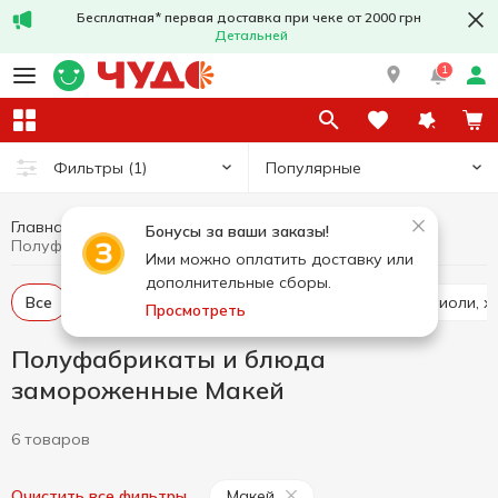
Бесплатная* первая доставка при чеке от 2000 грн
Детальней
1
Популярные
Фильтры
(1)
Главная
Заморозка
Полуфабрикаты и блюда замороженные
Бонусы за ваши заказы!
Полуфабрикаты и блюда замороженные Макей
Ими можно оплатить доставку или
дополнительные сборы.
Все
Мясные котлеты, наггетсы
Пельмени, равиоли, 
Просмотреть
Полуфабрикаты и блюда
замороженные Макей
6 товаров
Макей
Очистить все фильтры