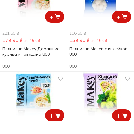
+
+
221.60
₴
196.60
₴
179.90
₴
159.90
₴
до 16.08
до 16.08
Пельмени Makey Домашние
Пельмени Макей с индейкой
курица и говядина 800г
800г
800 г
800 г
+
+