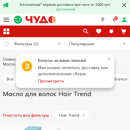
Бесплатная* первая доставка при чеке от 2000 грн
Детальней
1
Популярные
Фильтры
(1)
Главная
Гигиена и уход
Уход за волосами
Бонусы за ваши заказы!
Масло для волос
Масло для волос Hair Trend
Ими можно оплатить доставку или
дополнительные сборы.
Все
Шампунь для волос
Сухой шампунь
Бальз
Просмотреть
Масло для волос Hair Trend
Hair Trend
Очистить все фильтры